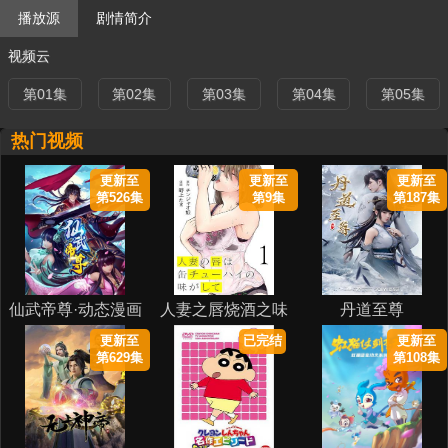
播放源
剧情简介
视频云
第01集
第02集
第03集
第04集
第05集
热门视频
更新至
更新至
更新至
第526集
第9集
第187集
仙武帝尊·动态漫画
人妻之唇烧酒之味
丹道至尊
更新至
已完结
更新至
第629集
第108集