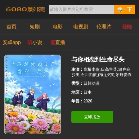
搜一下
首页
短剧
电影
电视剧
伦理片
登陆
安卓app
听
小说
看
直播
与你相恋到生命尽头
主演：
高桥李依,日高里菜,濑户麻
沙美,石川由依,内山夕实,茅野爱衣
类型：
日韩动漫
地区：
日本
年份：
2026
立即播放