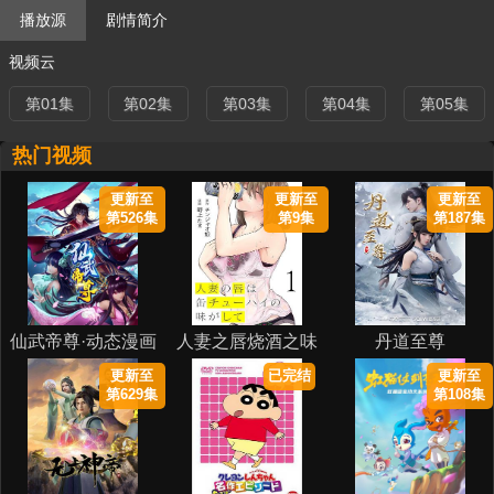
播放源
剧情简介
视频云
第01集
第02集
第03集
第04集
第05集
热门视频
更新至
更新至
更新至
第526集
第9集
第187集
仙武帝尊·动态漫画
人妻之唇烧酒之味
丹道至尊
更新至
已完结
更新至
第629集
第108集