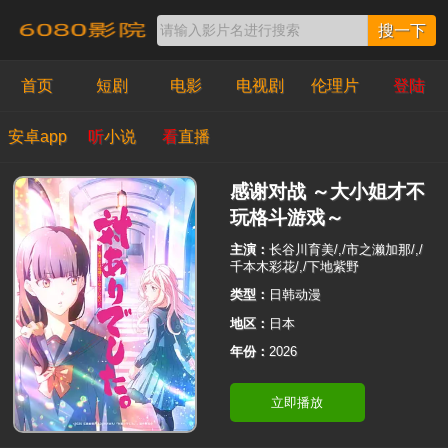
搜一下
首页
短剧
电影
电视剧
伦理片
登陆
安卓app
听
小说
看
直播
感谢对战 ～大小姐才不
玩格斗游戏～
主演：
长谷川育美/,/市之濑加那/,/
千本木彩花/,/下地紫野
类型：
日韩动漫
地区：
日本
年份：
2026
立即播放