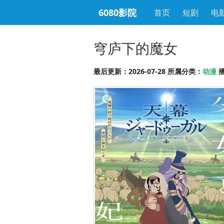
6080影院
首页
短剧
电
穹庐下的魔女
最后更新：2026-07-28 所属分类：
动漫
播