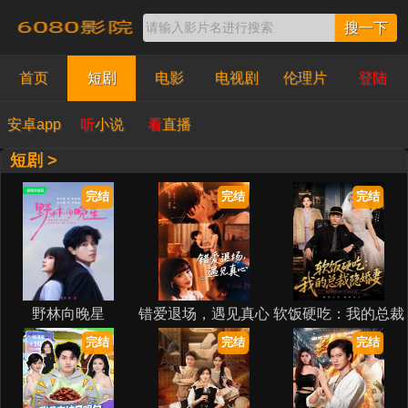
搜一下
首页
短剧
电影
电视剧
伦理片
登陆
安卓app
听
小说
看
直播
短剧 >
完结
完结
完结
野林向晚星
错爱退场，遇见真心
软饭硬吃：我的总裁
隐婚妻
完结
完结
完结