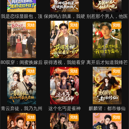
我是恋综显眼包，顶
保姆鸠占鹊巢，我硬
别惹那个男人，他医
流小花扛不住了
核教她做人
武双绝
完结
完结
完结
80双穿：闺蜜换嫁后
获得透视，我能看穿
离开后才知道我锋芒
赢麻了
一切
毕露吗
完结
完结
完结
青云弃徒，我乃九州
这个乞丐是雀神
麒麟肾：都市修仙
最强老祖
完结
完结
完结