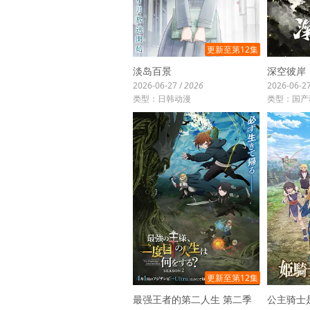
更新至第12集
淡岛百景
深空彼岸
2026-06-27 /
2026
2026-06-27
类型：日韩动漫
类型：国产
更新至第12集
最强王者的第二人生 第二季
公主骑士