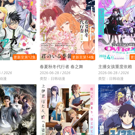
更新至第12集
更新至第14集
更
春夏秋冬代行者 春之舞
主播女孩重度依赖
 /
2026
2026-06-28 /
2026
2026-06-28 /
2026
动漫
类型：日韩动漫
类型：日韩动漫