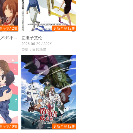
新至第12集
更新至第12集
关于邻家的天使大人不知不觉把我惯成了废人这档子事 第二季
左撇子艾伦
2026-06-29 /
2026
类型：日韩动漫
新至第10集
更新至第12集