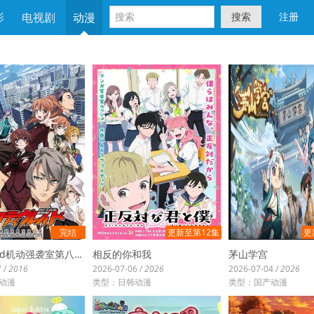
影
电视剧
动漫
搜索
注册
完结
更新至第12集
更
ActiveRaid机动强袭室第八组第一季
相反的你和我
茅山学宫
 /
2016
2026-07-06 /
2026
2026-07-04 /
2026
动漫
类型：日韩动漫
类型：国产动漫