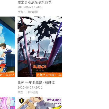
盾之勇者成名录第四季
2026-06-29 /
2025
类型：日韩动漫
第13集完结
更新至先行版1-3集
死神 千年血战篇 -祸进谭
2026-06-29 /
2026
类型：日韩动漫