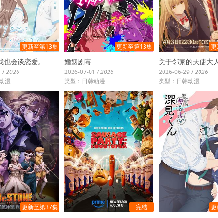
更新至第13集
更新至第13集
更
我也会谈恋爱。
婚姻剧毒
 /
2026
2026-07-01 /
2026
2026-06-29 /
2026
动漫
类型：日韩动漫
类型：日韩动漫
更新至第37集
完结
更