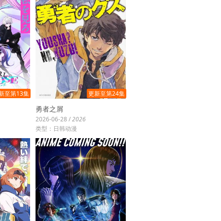
新至第13集
更新至第24集
勇者之屑
2026-06-28 /
2026
类型：日韩动漫